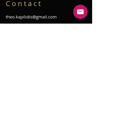
C o n t a c t
theo.kapilidis@gmail.com
:
Webmaster Login
Webmaster Login